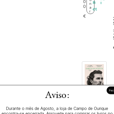
0
n
ll
n
0
a
et
r
€
Aviso:
Durante o mês de Agosto, a loja de Campo de Ourique
encontra-se encerrada. Aproveite para comprar os livros no