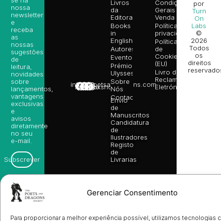
Livros
Condições
por
nossa
da
Gerais de
Turn
newsletter
Editora
Venda
On
e
Books
Política de
Labs
receba
in
privacidade
©
as
English
2026
Política
nossas
Todos
Autores
de
sugestões
os
Cookies
Eventos
de
direitos
(EU)
Prémio
leitura,
reservado
Livro de
Ulysses
novidades
Reclamações
sobre
Sobre
info@poetsandragons.com
Eletrónico
Infantil
Adulto
Bookshop
lançamentos,
Nós
vantagens
Contactos
Envio
exclusivas
de
e
Manuscritos
avisos
Candidatura
diretamente
de
no seu
Ilustradores
e-mail.
Registo
de
Livrarias
Subscrever
Gerenciar Consentimento
Para proporcionar a melhor experiência possível, utilizamos tecnologias