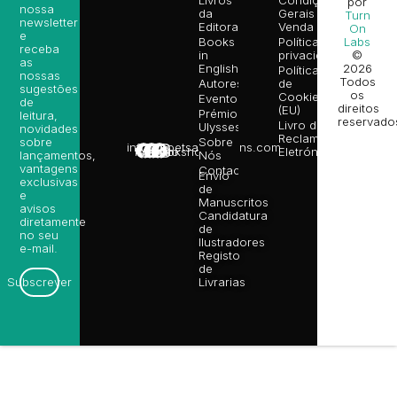
por
nossa
da
Gerais de
Turn
newsletter
Editora
Venda
On
e
Books
Política de
Labs
receba
in
privacidade
©
as
English
2026
Política
nossas
Todos
Autores
de
sugestões
os
Cookies
Eventos
de
direitos
(EU)
Prémio
leitura,
reservado
Livro de
Ulysses
novidades
Reclamações
sobre
Sobre
info@poetsandragons.com
Eletrónico
Infantil
Adulto
Bookshop
lançamentos,
Nós
vantagens
Contactos
Envio
exclusivas
de
e
Manuscritos
avisos
Candidatura
diretamente
de
no seu
Ilustradores
e-mail.
Registo
de
Livrarias
Subscrever