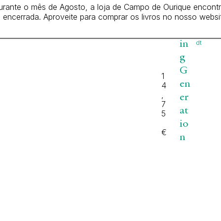
A
Jo
urante o mês de Agosto, a loja de Campo de Ourique encontr
nat
m
 encerrada. Aproveite para comprar os livros no nosso websi
ha
n
az
Hai
in
dt
g
G
1
en
4
,
er
7
at
5
io
€
n