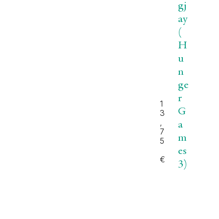
gj
ay
(
H
u
n
ge
r
1
G
3
,
a
7
m
5
es
€
3)