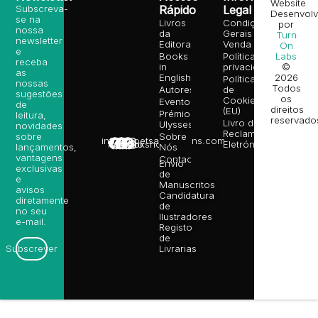
Website
Subscreva-
Rápido
Legal
Desenvolv
se na
Livros
Condições
por
nossa
da
Gerais de
Turn
newsletter
Editora
Venda
On
e
Books
Política de
Labs
receba
in
privacidade
©
as
English
2026
Política
nossas
Todos
Autores
de
sugestões
os
Cookies
Eventos
de
direitos
(EU)
Prémio
leitura,
reservado
Livro de
Ulysses
novidades
Reclamações
sobre
Sobre
info@poetsandragons.com
Eletrónico
Infantil
Adulto
Bookshop
lançamentos,
Nós
vantagens
Contactos
Envio
exclusivas
de
e
Manuscritos
avisos
Candidatura
diretamente
de
no seu
Ilustradores
e-mail.
Registo
de
Livrarias
Subscrever