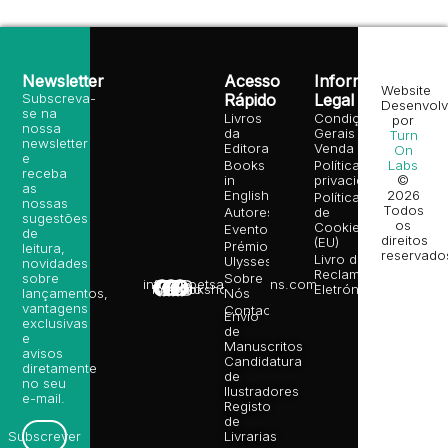
Newsletter
Acesso
Informação
Website
Subscreva-
Rápido
Legal
Desenvolv
se na
Livros
Condições
por
nossa
da
Gerais de
Turn
newsletter
Editora
Venda
On
e
Books
Política de
Labs
receba
in
privacidade
©
as
English
2026
Política
nossas
Todos
Autores
de
sugestões
os
Cookies
Eventos
de
direitos
(EU)
Prémio
leitura,
reservado
Livro de
Ulysses
novidades
Reclamações
sobre
Sobre
info@poetsandragons.com
Eletrónico
Infantil
Adulto
Bookshop
lançamentos,
Nós
vantagens
Contactos
Envio
exclusivas
de
e
Manuscritos
avisos
Candidatura
diretamente
de
no seu
Ilustradores
e-mail.
Registo
de
Livrarias
Subscrever