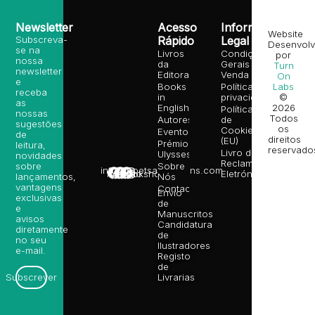
Newsletter
Acesso
Informação
Website
Subscreva-
Rápido
Legal
Desenvolv
se na
Livros
Condições
por
nossa
da
Gerais de
Turn
newsletter
Editora
Venda
On
e
Books
Política de
Labs
receba
in
privacidade
©
as
English
2026
Política
nossas
Todos
Autores
de
sugestões
os
Cookies
Eventos
de
direitos
(EU)
Prémio
leitura,
reservado
Livro de
Ulysses
novidades
Reclamações
sobre
Sobre
info@poetsandragons.com
Eletrónico
Infantil
Adulto
Bookshop
lançamentos,
Nós
vantagens
Contactos
Envio
exclusivas
de
e
Manuscritos
avisos
Candidatura
diretamente
de
no seu
Ilustradores
e-mail.
Registo
de
Livrarias
Subscrever