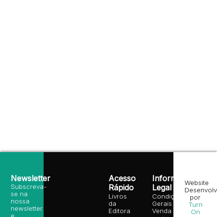
Newsletter
Acesso
Informação
Website
Subscreva-
Rápido
Legal
Desenvolv
se na
Livros
Condições
por
nossa
da
Gerais de
Turn
newsletter
Editora
Venda
On
e