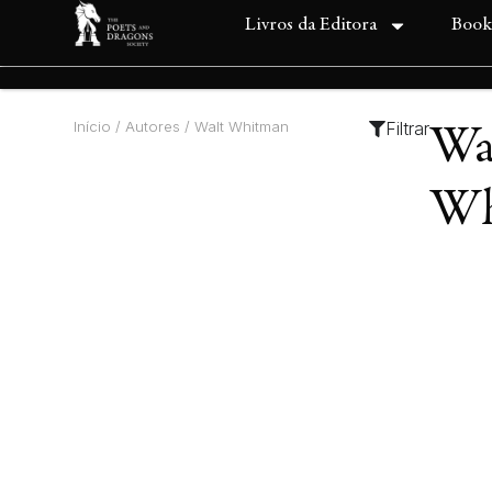
Livros da Editora
Book
Início
/ Autores / Walt Whitman
Filtrar
Wa
Wh