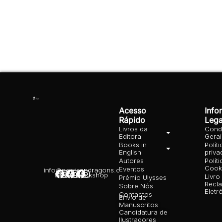
Acesso
Info
Rápido
Lega
Livros da
Cond
Editora
Gera
Books in
Polít
English
priva
Autores
Polít
Cooki
Eventos
info@poetsandragons.com
Infantil
Adulto
Bookshop
Livro
Prémio Ulysses
Recl
Sobre Nós
Eletr
Contactos
Envio de
Manuscritos
Candidatura de
Ilustradores