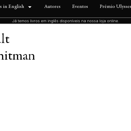
s in English
Autores
Eventos
Prémio Ulysse
Já temos livros em inglês disponíveis na nossa loja online.
lt
itman