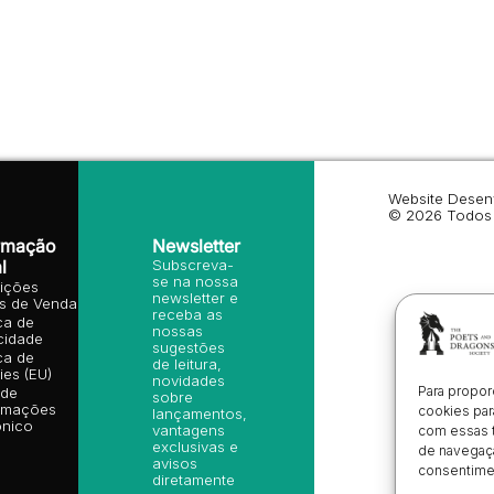
Website Desen
© 2026 Todos 
rmação
Newsletter
l
Subscreva-
se na nossa
ições
newsletter e
is de Venda
receba as
ica de
nossas
cidade
sugestões
ica de
de leitura,
es (EU)
novidades
Para propor
 de
sobre
amações
cookies par
lançamentos,
ónico
vantagens
com essas 
exclusivas e
de navegaçã
avisos
consentimen
diretamente