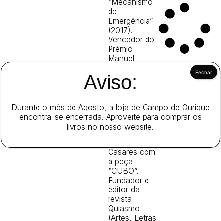
“Mecanismo
de
Emergência”
(2017).
Vencedor do
Prémio
Manuel
Murguía de
Aviso:
Narrativas
Curtas
(Galiza), foi
também
Durante o mês de Agosto, a loja de Campo de Ourique
finalista ds
encontra-se encerrada. Aproveite para comprar os
XXVI Prémios
livros no nosso website.
de Teatro
María
Casares com
a peça
“CUBO”.
Fundador e
editor da
revista
Quiasmo
(Artes, Letras