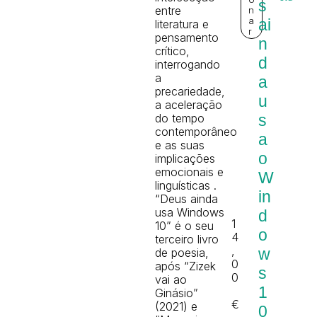
s
entre
n
a
ai
literatura e
r
pensamento
n
crítico,
d
interrogando
a
a
precariedade,
u
a aceleração
do tempo
s
contemporâneo
a
e as suas
o
implicações
emocionais e
W
linguísticas .
in
“Deus ainda
usa Windows
d
1
10” é o seu
o
4
terceiro livro
,
w
de poesia,
0
após “Zizek
s
0
vai ao
1
Ginásio”
€
(2021) e
0