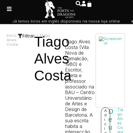
Já temos livros em inglês disponíveis na nossa loja online.
Início
/ Autores / Tiago
Filtrar
Tiago
Alves
Tiago Alves
Costa
Costa (Vila
Nova de
Alves
Famalicão,
1980) é
Escritor,
Costa
poeta e
professor
associado na
BAU – Centro
Universitário
de Artes e
Design de
Tia
D
A
go
Barcelona. A
d
e
Alv
i
sua escrita
es
c
habita a
u
Co
i
intersecção
sta
o