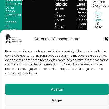
Website
Subscreva-
Rápido
Legal
Desenvolv
se na
Livros
Condições
por
nossa
da
Gerais de
Turn
newsletter
Editora
Venda
On
e
Books
Política de
Labs
receba
in
privacidade
©
as
English
2026
Política
nossas
Todos
Autores
de
sugestões
os
Cookies
Eventos
de
direitos
Gerenciar Consentimento
(EU)
Prémio
leitura,
reservado
Livro de
Ulysses
novidades
Reclamações
sobre
Sobre
info@poetsandragons.com
Eletrónico
Infantil
Adulto
Bookshop
lançamentos,
Nós
Para proporcionar a melhor experiência possível, utilizamos tecnologias
vantagens
Contactos
como cookies para armazenar e/ou acessar informações do dispositivo.
Envio
exclusivas
Ao consentir com essas tecnologias, você nos permite processar dados
de
e
Manuscritos
como comportamento de navegação ou IDs exclusivos neste site. A
avisos
Candidatura
recusa ou a revogação do consentimento pode afetar negativamente
diretamente
de
no seu
certas funcionalidades.
Ilustradores
e-mail.
Registo
de
Livrarias
Subscrever
Aceitar
Negar