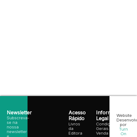
Newsletter
Acesso
Informação
Website
Subscreva-
Rápido
Legal
Desenvolv
se na
Livros
Condições
por
nossa
da
Gerais de
Turn
newsletter
Editora
Venda
On
e