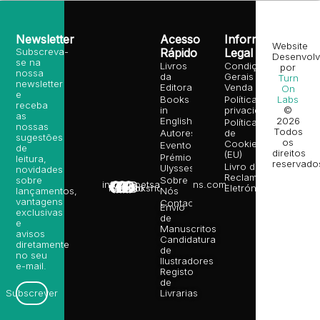
Newsletter
Acesso
Informação
Website
Subscreva-
Rápido
Legal
Desenvolv
se na
Livros
Condições
por
nossa
da
Gerais de
Turn
newsletter
Editora
Venda
On
e
Books
Política de
Labs
receba
in
privacidade
©
as
English
2026
Política
nossas
Todos
Autores
de
sugestões
os
Cookies
Eventos
de
direitos
(EU)
Prémio
leitura,
reservado
Livro de
Ulysses
novidades
Reclamações
sobre
Sobre
info@poetsandragons.com
Eletrónico
Infantil
Adulto
Bookshop
lançamentos,
Nós
vantagens
Contactos
Envio
exclusivas
de
e
Manuscritos
avisos
Candidatura
diretamente
de
no seu
Ilustradores
e-mail.
Registo
de
Livrarias
Subscrever