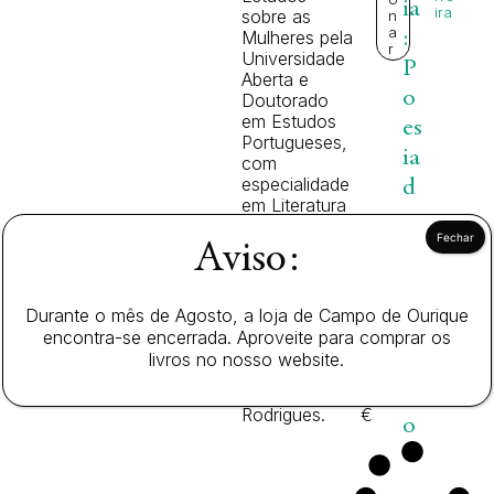
ia
ira
sobre as
n
a
Mulheres pela
:
r
Universidade
P
Aberta e
o
Doutorado
em Estudos
es
Portugueses,
ia
com
especialidade
d
em Literatura
o
Portuguesa,
E
destacando-
Aviso:
se como um
n
2
dos maiores
c
2
especialistas
Durante o mês de Agosto, a loja de Campo de Ourique
,
na obra e no
o
encontra-se encerrada. Aproveite para comprar os
0
universo
livros no nosso website.
n
0
poético de
Amália
tr
€
Rodrigues.
o