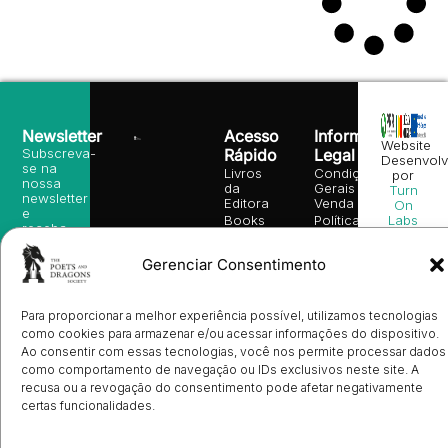
Newsletter
Acesso
Informação
Website
Subscreva-
Rápido
Legal
Desenvolv
se na
Livros
Condições
por
nossa
da
Gerais de
Turn
newsletter
Editora
Venda
On
e
Books
Política de
Labs
receba
in
privacidade
©
as
English
2026
Política
nossas
Gerenciar Consentimento
Todos
Autores
de
sugestões
os
Cookies
Eventos
de
direitos
(EU)
Prémio
leitura,
reservado
Livro de
Ulysses
Para proporcionar a melhor experiência possível, utilizamos tecnologias
novidades
Reclamações
sobre
Sobre
como cookies para armazenar e/ou acessar informações do dispositivo.
info@poetsandragons.com
Eletrónico
Infantil
Adulto
Bookshop
lançamentos,
Nós
Ao consentir com essas tecnologias, você nos permite processar dados
vantagens
Contactos
como comportamento de navegação ou IDs exclusivos neste site. A
Envio
exclusivas
de
recusa ou a revogação do consentimento pode afetar negativamente
e
Manuscritos
certas funcionalidades.
avisos
Candidatura
diretamente
de
no seu
Ilustradores