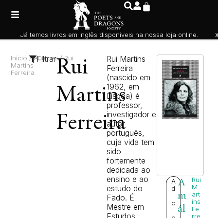
Já temos livros em inglês disponíveis na nossa loja online.
Início
/ Autores / Rui
Filtrar
Rui Martins
Rui
Martins
Ferreira
Ferreira
(nascido em
1962, em
Martins
Lisboa) é
professor,
investigador e
Ferreira
autor
português,
cuja vida tem
sido
fortemente
dedicada ao
ensino e ao
Rui
A
A
M
estudo do
d
m
art
i
Fado. É
ins
c
Mestre em
ál
Fe
i
Estudos
rre
o