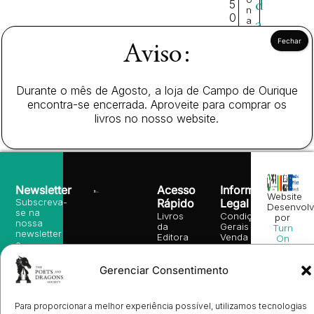
5
d
n
0
a
a
r
€
Aviso:
Durante o mês de Agosto, a loja de Campo de Ourique
encontra-se encerrada. Aproveite para comprar os
livros no nosso website.
Newsletter
Acesso
Informação
Website
Subscreva-
Rápido
Legal
Desenvolv
se na
Livros
Condições
por
nossa
da
Gerais de
Turn
newsletter
Editora
Venda
On
e
Books
Política de
Labs
receba
in
privacidade
©
as
Gerenciar Consentimento
English
2026
Política
nossas
Todos
Autores
de
sugestões
os
Cookies
Eventos
de
direitos
(EU)
Prémio
Para proporcionar a melhor experiência possível, utilizamos tecnologias
leitura,
reservado