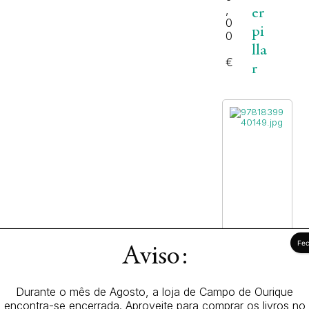
,
er
0
pi
0
lla
€
r
Aviso:
Rut
A
M
h
d
Durante o mês de Agosto, a loja de Campo de Ourique
ag
Qu
i
encontra-se encerrada. Aproveite para comprar os livros no
ayl