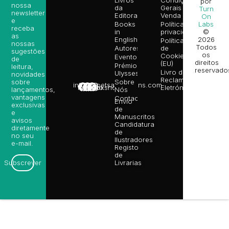
por
nossa
da
Gerais de
Turn
newsletter
Editora
Venda
On
e
Books
Política de
Labs
receba
in
privacidade
©
as
English
2026
Política
nossas
Todos
Autores
de
sugestões
os
Cookies
Eventos
de
direitos
(EU)
Prémio
leitura,
reservado
Livro de
Ulysses
novidades
Reclamações
sobre
Sobre
info@poetsandragons.com
Eletrónico
Infantil
Adulto
Bookshop
lançamentos,
Nós
vantagens
Contactos
Envio
exclusivas
de
e
Manuscritos
avisos
Candidatura
diretamente
de
no seu
Ilustradores
e-mail.
Registo
de
Livrarias
Subscrever