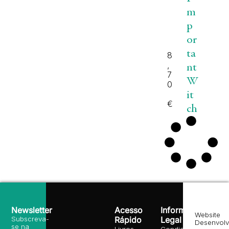
m
p
or
ta
8
,
nt
7
W
0
it
€
ch
Newsletter
Acesso
Informação
Website
Subscreva-
Rápido
Legal
Desenvolv
se na
Livros
Condições