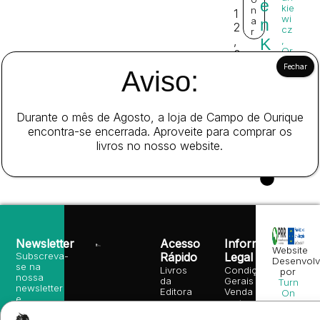
e
kie
n
1
wi
a
n
2
cz
r
,
,
K
Or
0
a
so
0
Aviso:
n
n
W
€
ell
e
es
Durante o mês de Agosto, a loja de Campo de Ourique
encontra-se encerrada. Aproveite para comprar os
livros no nosso website.
Newsletter
Acesso
Informação
Website
Subscreva-
Rápido
Legal
Desenvolv
se na
Livros
Condições
por
nossa
da
Gerais de
Turn
newsletter
Editora
Venda
On
e
Books
Política de
Labs
receba
in
privacidade
©
as