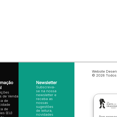
Website Desen
© 2026 Todos 
rmação
Newsletter
l
Subscreva-
se na nossa
ições
newsletter e
is de Venda
receba as
ica de
nossas
cidade
sugestões
ica de
de leitura,
es (EU)
novidades
Para propor