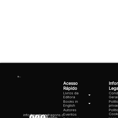
Acesso
Info
Rápido
Lega
Livros da
Cond
Editora
Gera
Books in
Polít
English
priva
Autores
Polít
Cooki
Eventos
info@poetsandragons.com
Infantil
Adulto
Bookshop