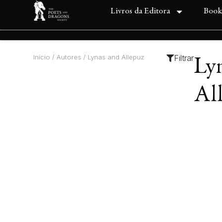
Livros da Editora
Book
Início
/ Autores / Lynas and Allepuz
Filtrar
Ly
Al