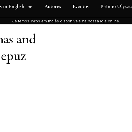
s in English
Autores
Eventos
Prémio Ulysse
Já temos livros em inglês disponíveis na nossa loja online.
nas and
lepuz