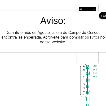
Aviso:
Durante o mês de Agosto, a loja de Campo de Ourique
encontra-se encerrada. Aproveite para comprar os livros no
nosso website.
Je
B
A
ph
d
at
Lo
i
eb
c
m
i
o
a
n
a
n:
r
H
u