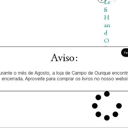
Le
ft
H
an
d
O
f
1
Aviso:
D
6
,
ar
7
kn
urante o mês de Agosto, a loja de Campo de Ourique encontr
5
 encerrada. Aproveite para comprar os livros no nosso websi
es
€
s