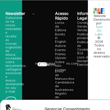
Newsletter
Acesso
Informação
Website
Subscreva-
Rápido
Legal
Desenvolv
se na
Livros
Condições
por
nossa
da
Gerais de
Turn
newsletter
Editora
Venda
On
e
Books
Política de
Labs
receba
in
privacidade
©
as
English
2026
Política
nossas
Todos
Autores
de
sugestões
os
Cookies
Eventos
de
direitos
(EU)
Prémio
leitura,
reservado
Livro de
Ulysses
novidades
Reclamações
sobre
Sobre
info@poetsandragons.com
Eletrónico
Infantil
Adulto
Bookshop
lançamentos,
Nós
vantagens
Contactos
Envio
exclusivas
de
e
Manuscritos
avisos
Candidatura
diretamente
de
no seu
Ilustradores
e-mail.
Registo
de
Livrarias
Subscrever
Gerenciar Consentimento