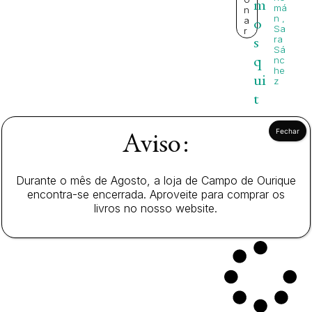
m
má
n
n
,
a
o
Sa
r
ra
s
Sá
q
nc
he
ui
z
t
o
tã
Aviso:
o
11
,
c
Durante o mês de Agosto, a loja de Campo de Ourique
0
h
encontra-se encerrada. Aproveite para comprar os
0
livros no nosso website.
at
€
o!