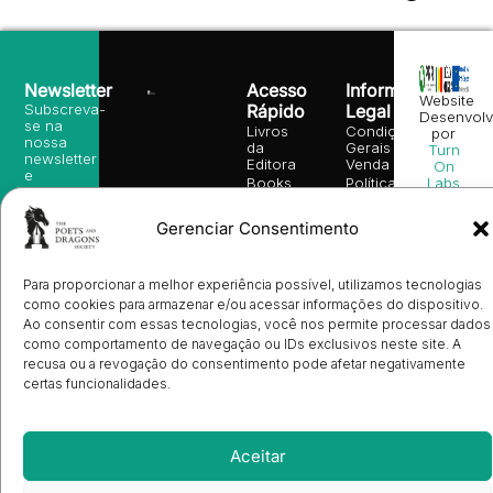
Newsletter
Acesso
Informação
Website
Subscreva-
Rápido
Legal
Desenvolv
se na
Livros
Condições
por
nossa
da
Gerais de
Turn
newsletter
Editora
Venda
On
e
Books
Política de
Labs
receba
in
privacidade
©
as
English
2026
Política
nossas
Gerenciar Consentimento
Todos
Autores
de
sugestões
os
Cookies
Eventos
de
direitos
(EU)
Prémio
leitura,
reservado
Para proporcionar a melhor experiência possível, utilizamos tecnologias
Livro de
Ulysses
novidades
Reclamações
como cookies para armazenar e/ou acessar informações do dispositivo.
sobre
Sobre
info@poetsandragons.com
Eletrónico
Infantil
Adulto
Bookshop
lançamentos,
Nós
Ao consentir com essas tecnologias, você nos permite processar dados
vantagens
Contactos
como comportamento de navegação ou IDs exclusivos neste site. A
Envio
exclusivas
recusa ou a revogação do consentimento pode afetar negativamente
de
e
Manuscritos
certas funcionalidades.
avisos
Candidatura
diretamente
de
no seu
Ilustradores
e-mail.
Registo
Aceitar
de
Livrarias
Subscrever