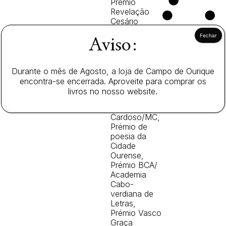
Prémio
Revelação
Cesário
Verde/CMO,
Prémio Mário
Aviso:
António de
Poesia/Fundaçao
Calouste
Durante o mês de Agosto, a loja de Campo de Ourique
Gulbenkian,
encontra-se encerrada. Aproveite para comprar os
Prémio Jorge
livros no nosso website.
Barbosa/AEC,
Prémio Pedro
Cardoso/MC,
Prémio de
poesia da
Cidade
Ourense,
Prémio BCA/
Academia
Cabo-
verdiana de
Letras,
Prémio Vasco
Graça