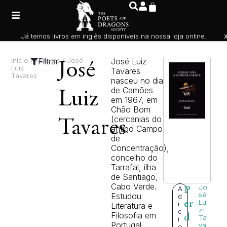
Já temos livros em inglês disponíveis na nossa loja online.
Início
/ Autores / José
Filtrar
José Luiz
José
Luiz
Tavares
Tavares
nasceu no dia
de Camões
Luiz
em 1967, em
Chão Bom
(cercanias do
Tavares
antigo Campo
de
Concentração),
concelho do
Tarrafal, ilha
de Santiago,
Cabo Verde.
Jo
A
P
sé
Estudou
d
er
Lui
i
Literatura e
z
c
Filosofia em
d
Ta
i
Portugal,
va
o