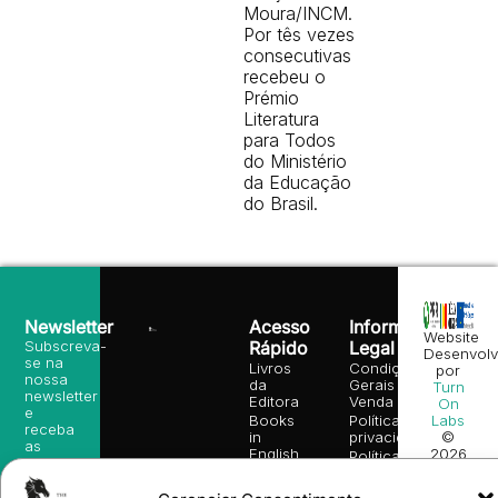
Moura/INCM.
Por tês vezes
consecutivas
recebeu o
Prémio
Literatura
para Todos
do Ministério
da Educação
do Brasil.
Newsletter
Acesso
Informação
Website
Subscreva-
Rápido
Legal
Desenvolv
se na
Livros
Condições
por
nossa
da
Gerais de
Turn
newsletter
Editora
Venda
On
e
Books
Política de
Labs
receba
in
privacidade
©
as
English
2026
Política
nossas
Todos
Autores
de
sugestões
os
Cookies
Eventos
de