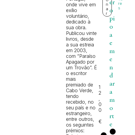
er
re
onde vive em
n
s
a
exílio
o
r
voluntário,
pi
dedicado à
o
sua obra.
Publicou vinte
a
livros, desde
e
a sua estreia
em 2003,
m
com “Paraíso
e
Apagado por
n
um Trovão”. É
o escritor
d
mais
ar
premiado de
1
Cabo Verde,
a
2
tendo
,
m
recebido, no
0
seu país e no
o
0
estrangeiro,
rt
entre outros,
€
e
os seguintes
prémios: