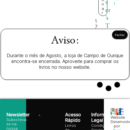
v
t
n
a
er
r
’s
1
T
7
,
ra
2
Aviso:
v
5
el
€
Durante o mês de Agosto, a loja de Campo de Ourique
s
encontra-se encerrada. Aproveite para comprar os
livros no nosso website.
Newsletter
Acesso
Informação
Website
Subscreva-
Rápido
Legal
Desenvolv
se na
Livros
Condições
por
nossa
da
Gerais de