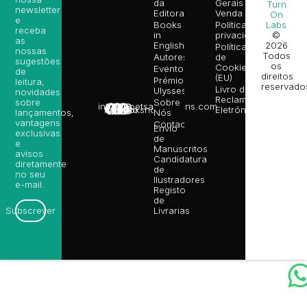
da
Gerais de
Turn
newsletter
Editora
Venda
On
e
Books
Política de
Labs
receba
in
privacidade
©
as
English
2026
Política
nossas
Todos
Autores
de
sugestões
os
Cookies
Eventos
de
direitos
(EU)
Prémio
leitura,
reservado
Livro de
Ulysses
novidades
Reclamações
sobre
Sobre
info@poetsandragons.com
Eletrónico
Infantil
Adulto
Bookshop
lançamentos,
Nós
vantagens
Contactos
Envio
exclusivas
de
e
Manuscritos
avisos
Candidatura
diretamente
de
no seu
Ilustradores
e-mail.
Registo
de
Livrarias
Subscrever