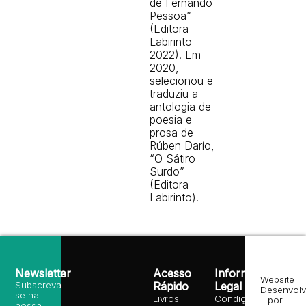
de Fernando
Pessoa”
(Editora
Labirinto
2022). Em
2020,
selecionou e
traduziu a
antologia de
poesia e
prosa de
Rúben Darío,
“O Sátiro
Surdo”
(Editora
Labirinto).
Newsletter
Acesso
Informação
Website
Subscreva-
Rápido
Legal
Desenvolv
se na
Livros
Condições
por
nossa