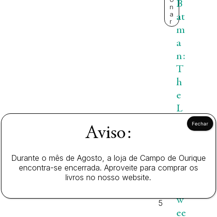
B
n
a
at
r
m
a
n:
T
h
e
L
o
Aviso:
n
g
Durante o mês de Agosto, a loja de Campo de Ourique
H
encontra-se encerrada. Aproveite para comprar os
al
11
livros no nosso website.
,
lo
2
w
5
ee