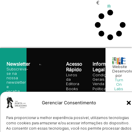
€
n
Newsletter
Acesso
Informação
Website
Subscreva-
Rápido
Legal
Desenvolv
se na
Livros
Condições
por
nossa
da
Gerais de
Turn
newsletter
Editora
Venda
On
e
Books
Política de
Labs
receba
in
privacidade
©
as
English
2026
Política
nossas
Todos
Gerenciar Consentimento
Autores
de
sugestões
os
Cookies
Eventos
de
direitos
(EU)
Prémio
leitura,
reservado
Livro de
Ulysses
novidades
Para proporcionar a melhor experiência possível, utilizamos tecnologias
Reclamações
sobre
Sobre
como cookies para armazenar e/ou acessar informações do dispositivo.
info@poetsandragons.com
Eletrónico
Infantil
Adulto
Bookshop
lançamentos,
Nós
Ao consentir com essas tecnologias, você nos permite processar dados
vantagens
Contactos