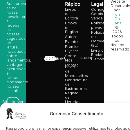
Website
Subscreva-
Rápido
Legal
Desenvolv
se na
Livros
Condições
por
nossa
da
Gerais de
Turn
newsletter
Editora
Venda
On
e
Books
Política de
Labs
receba
in
privacidade
©
as
English
2026
Política
nossas
Todos
Autores
de
sugestões
os
Cookies
Eventos
de
direitos
(EU)
Prémio
leitura,
reservado
Livro de
Ulysses
novidades
Reclamações
sobre
Sobre
info@poetsandragons.com
Eletrónico
Infantil
Adulto
Bookshop
lançamentos,
Nós
vantagens
Contactos
Envio
exclusivas
de
e
Manuscritos
avisos
Candidatura
diretamente
de
no seu
Ilustradores
e-mail.
Registo
de
Livrarias
Subscrever
Gerenciar Consentimento
Para proporcionar a melhor experiência possível, utilizamos tecnologias