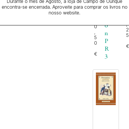
Durante o mês de Agosto, a loja de Campo de Ourique
u
n
encontra-se encerrada. Aproveite para comprar os livros no
a
a
nosso website.
1
r
si
1
,
o
0
2
,
n
5
5
P
0
R
€
3