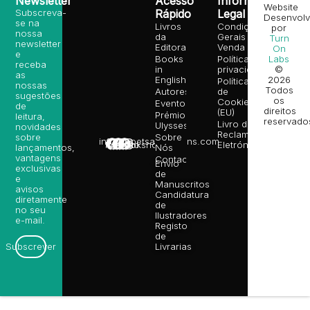
Newsletter
Acesso
Informação
Website
Subscreva-
Rápido
Legal
Desenvolv
se na
Livros
Condições
por
nossa
da
Gerais de
Turn
newsletter
Editora
Venda
On
e
Books
Política de
Labs
receba
in
privacidade
©
as
English
2026
Política
nossas
Todos
Autores
de
sugestões
os
Cookies
Eventos
de
direitos
(EU)
Prémio
leitura,
reservado
Livro de
Ulysses
novidades
Reclamações
sobre
Sobre
info@poetsandragons.com
Eletrónico
Infantil
Adulto
Bookshop
lançamentos,
Nós
vantagens
Contactos
Envio
exclusivas
de
e
Manuscritos
avisos
Candidatura
diretamente
de
no seu
Ilustradores
e-mail.
Registo
de
Livrarias
Subscrever
Já temos livros em inglês disponíveis na nossa loja onlin