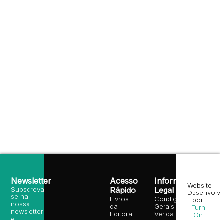
Newsletter
Acesso
Informação
Website
Subscreva-
Rápido
Legal
Desenvolv
se na
Livros
Condições
por
nossa
da
Gerais de
Turn
newsletter
Editora
Venda
On
e