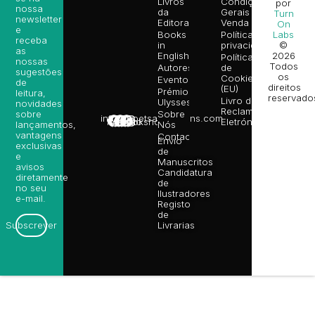
Livros
Condições
por
nossa
da
Gerais de
Turn
newsletter
Editora
Venda
On
e
Books
Política de
Labs
receba
in
privacidade
©
as
English
2026
Política
nossas
Todos
Autores
de
sugestões
os
Cookies
Eventos
de
direitos
(EU)
Prémio
leitura,
reservado
Livro de
Ulysses
novidades
Reclamações
sobre
Sobre
info@poetsandragons.com
Eletrónico
Infantil
Adulto
Bookshop
lançamentos,
Nós
vantagens
Contactos
Envio
exclusivas
de
e
Manuscritos
avisos
Candidatura
diretamente
de
no seu
Ilustradores
e-mail.
Registo
de
Livrarias
Subscrever