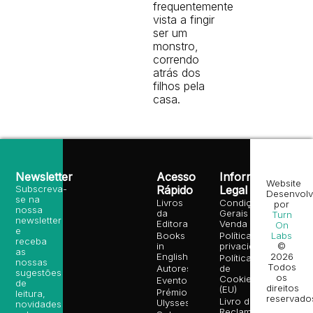
frequentemente
vista a fingir
ser um
monstro,
correndo
atrás dos
filhos pela
casa.
Newsletter
Acesso
Informação
Website
Subscreva-
Rápido
Legal
Desenvolv
se na
Livros
Condições
por
nossa
da
Gerais de
Turn
newsletter
Editora
Venda
On
e
Books
Política de
Labs
receba
in
privacidade
©
as
English
2026
Política
nossas
Todos
Autores
de
sugestões
os
Cookies
Eventos
de
direitos
(EU)
Prémio
leitura,
reservado
Livro de
Ulysses
novidades
Reclamações