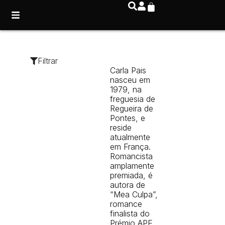
Filtrar
Carla Pais
nasceu em
1979, na
freguesia de
Regueira de
Pontes, e
reside
atualmente
em França.
Romancista
amplamente
premiada, é
autora de
“Mea Culpa”,
romance
finalista do
Prémio APE