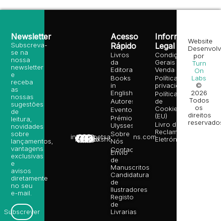
Newsletter
Acesso
Informação
Website
Subscreva-
Rápido
Legal
Desenvolv
se na
Livros
Condições
por
nossa
da
Gerais de
Turn
newsletter
Editora
Venda
On
e
Books
Política de
Labs
receba
in
privacidade
©
as
English
2026
Política
nossas
Todos
Autores
de
sugestões
os
Cookies
Eventos
de
direitos
(EU)
Prémio
leitura,
reservado
Livro de
Ulysses
novidades
Reclamações
sobre
Sobre
info@poetsandragons.com
Eletrónico
Infantil
Adulto
Bookshop
lançamentos,
Nós
vantagens
Contactos
Envio
exclusivas
de
e
Manuscritos
avisos
Candidatura
diretamente
de
no seu
Ilustradores
e-mail.
Registo
de
Livrarias
Subscrever