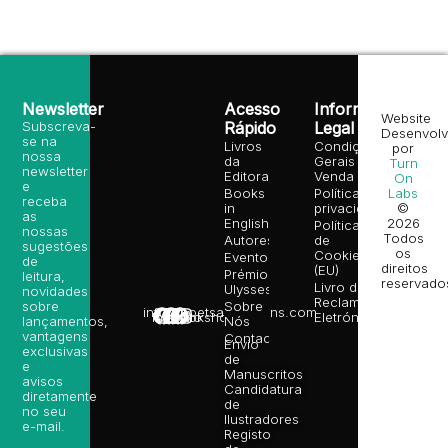
Newsletter
Acesso
Informação
Website
Subscreva-
Rápido
Legal
Desenvolv
se na
Livros
Condições
por
nossa
da
Gerais de
Turn
newsletter
Editora
Venda
On
e
Books
Política de
Labs
receba
in
privacidade
©
as
English
2026
Política
nossas
Todos
Autores
de
sugestões
os
Cookies
Eventos
de
direitos
(EU)
Prémio
leitura,
reservado
Livro de
Ulysses
novidades
Reclamações
sobre
Sobre
info@poetsandragons.com
Eletrónico
Infantil
Adulto
Bookshop
lançamentos,
Nós
vantagens
Contactos
Envio
exclusivas
de
e
Manuscritos
avisos
Candidatura
diretamente
de
no seu
Ilustradores
e-mail.
Registo