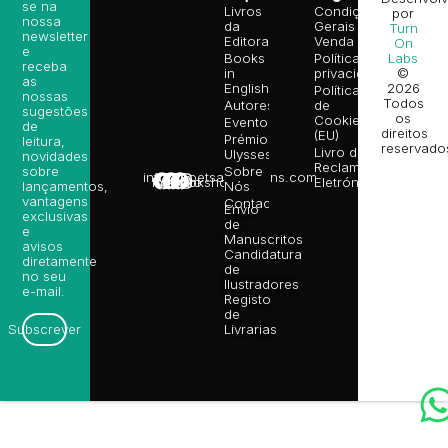
se na
Livros
Condições
por
nossa
da
Gerais de
Turn
newsletter
Editora
Venda
On
e
Books
Política de
Labs
receba
in
privacidade
©
as
English
2026
Política
nossas
Todos
Autores
de
sugestões
os
Cookies
Eventos
de
direitos
(EU)
Prémio
leitura,
reservado
Livro de
Ulysses
novidades
Reclamações
sobre
Sobre
info@poetsandragons.com
Eletrónico
Infantil
Adulto
Bookshop
lançamentos,
Nós
vantagens
Contactos
Envio
exclusivas
de
e
Manuscritos
avisos
Candidatura
diretamente
de
no seu
Ilustradores
e-mail.
Registo
de
Livrarias
Subscrever