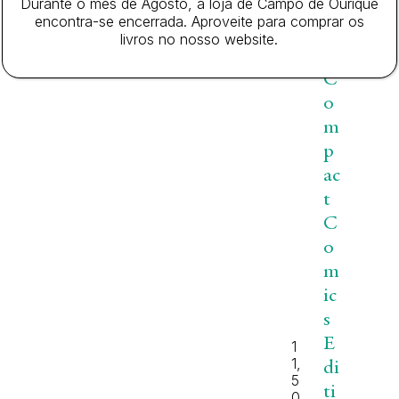
Durante o mês de Agosto, a loja de Campo de Ourique
:
n
encontra-se encerrada. Aproveite para comprar os
a
D
livros no nosso website.
r
c
C
o
m
p
ac
t
C
o
m
ic
s
E
1
1,
di
5
ti
0