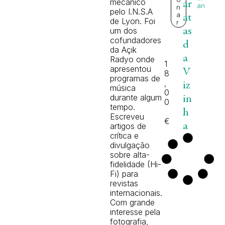
mecânico
ar
an
n
pelo I.N.S.A
a
at
de Lyon. Foi
r
as
um dos
cofundadores
d
da Açik
a
Radyo onde
1
apresentou
V
8
programas de
,
iz
música
0
durante algum
in
0
tempo.
h
Escreveu
€
a
artigos de
crítica e
divulgação
sobre alta-
fidelidade (Hi-
Fi) para
revistas
internacionais.
Com grande
interesse pela
fotografia,