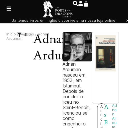
Já temos livros em inglês disponíveis na nossa loja online.
Início
/ Autores / Adnan
Filtrar
Adnan
Arduman
Arduman
Adnan
Arduman
nasceu em
1953, em
Istambul.
Depois de
concluir o
liceu no
Ad
A
A
Saint-Benoît,
na
d
licenciou-se
s
n
i
como
Ar
c
B
du
engenheiro
i
m
o