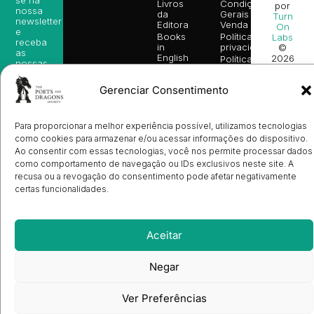
Livros
Condições
por
nossa
da
Gerais de
Turn
newsletter
Editora
Venda
On
e
Books
Política de
Labs
receba
in
privacidade
©
as
English
2026
Política
nossas
Todos
Autores
de
sugestões
os
Cookies
Eventos
de
Gerenciar Consentimento
direitos
(EU)
Prémio
leitura,
reservado
Livro de
Ulysses
novidades
Reclamações
sobre
Sobre
info@poetsandragons.com
Eletrónico
Infantil
Adulto
Bookshop
Para proporcionar a melhor experiência possível, utilizamos tecnologias
lançamentos,
Nós
vantagens
Contactos
como cookies para armazenar e/ou acessar informações do dispositivo.
Envio
exclusivas
Ao consentir com essas tecnologias, você nos permite processar dados
de
e
Manuscritos
como comportamento de navegação ou IDs exclusivos neste site. A
avisos
Candidatura
recusa ou a revogação do consentimento pode afetar negativamente
diretamente
de
certas funcionalidades.
no seu
Ilustradores
e-mail.
Registo
de
Livrarias
Subscrever
Aceitar
Negar
Ver Preferências