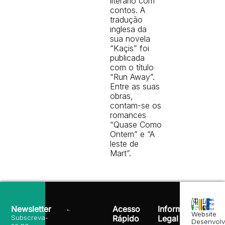
literário com
contos. A
tradução
inglesa da
sua novela
“Kaçis” foi
publicada
com o título
“Run Away”.
Entre as suas
obras,
contam-se os
romances
“Quase Como
Ontem” e “A
leste de
Mart”.
Newsletter
Acesso
Informação
Website
Subscreva-
Rápido
Legal
Desenvolv
se na