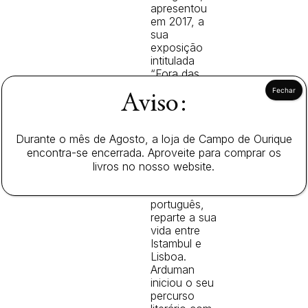
apresentou
em 2017, a
sua
exposição
intitulada
“Fora das
Portas”, no
Aviso:
Schneidertempel
Centro de
Artes. Neste
Durante o mês de Agosto, a loja de Campo de Ourique
momento,
Adnan
encontra-se encerrada. Aproveite para comprar os
Arduman, que
livros no nosso website.
também é
cidadão
português,
reparte a sua
vida entre
Istambul e
Lisboa.
Arduman
iniciou o seu
percurso