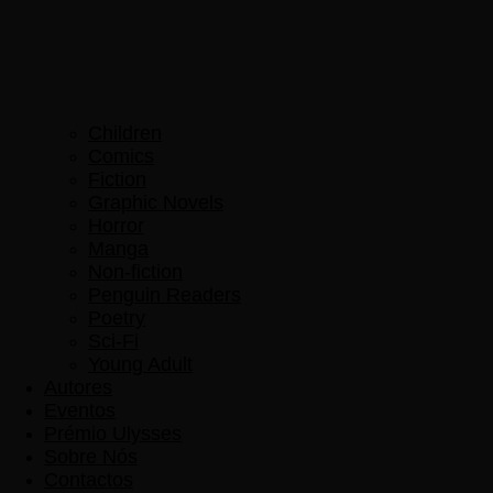
Children
Comics
Fiction
Graphic Novels
Horror
Manga
Non-fiction
Penguin Readers
Poetry
Sci-Fi
Young Adult
Autores
Eventos
Prémio Ulysses
Sobre Nós
Contactos