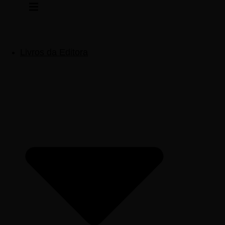
Pular
para
o
conteúdo
Livros da Editora