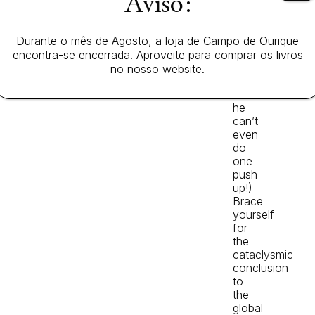
Aviso:
entire
planet
rests
solely
Durante o mês de Agosto, a loja de Campo de Ourique
on
encontra-se encerrada. Aproveite para comprar os livros
Justin’s
no nosso website.
shoulders.
(And
he
can’t
even
do
one
push
up!)
Brace
yourself
for
the
cataclysmic
conclusion
to
the
global