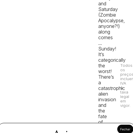
and
Saturday
(Zombie
Apocalypse,
anyone?!)
along
comes
…
Sunday!
It’s
categorically
the
Todos
os
worst!
preço
There’s
inclue
a
IVA
catastrophic
à
taxa
alien
legal
invasion
em
and
vigor.
the
fate
of
the