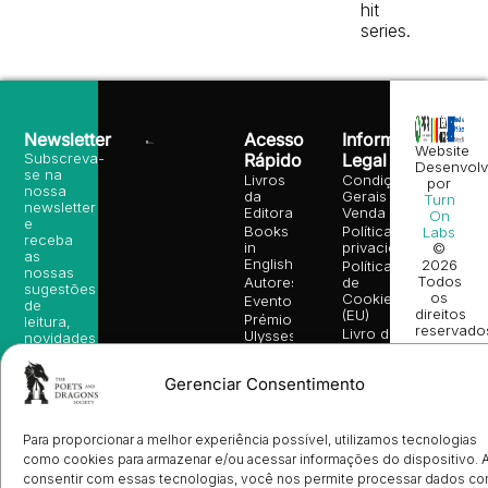
hit
series.
Newsletter
Acesso
Informação
Website
Subscreva-
Rápido
Legal
Desenvolv
se na
Livros
Condições
por
nossa
da
Gerais de
Turn
newsletter
Editora
Venda
On
e
Books
Política de
Labs
receba
in
privacidade
©
as
English
2026
Política
nossas
Todos
Autores
de
sugestões
os
Cookies
Eventos
de
direitos
(EU)
Prémio
leitura,
reservado
Livro de
Ulysses
novidades
Reclamações
sobre
Sobre
info@poetsandragons.com
Eletrónico
Infantil
Adulto
Bookshop
lançamentos,
Nós
Gerenciar Consentimento
vantagens
Contactos
Envio
exclusivas
de
e
Manuscritos
avisos
Para proporcionar a melhor experiência possível, utilizamos tecnologias
Candidatura
diretamente
como cookies para armazenar e/ou acessar informações do dispositivo. 
de
no seu
Ilustradores
consentir com essas tecnologias, você nos permite processar dados c
e-mail.