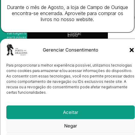
nossas
Todos
Autores
de
sugestões
Durante o mês de Agosto, a loja de Campo de Ourique
os
Cookies
Eventos
de
direitos
encontra-se encerrada. Aproveite para comprar os
(EU)
Prémio
leitura,
reservado
Livro de
Ulysses
livros no nosso website.
novidades
Reclamações
sobre
Sobre
info@poetsandragons.com
Eletrónico
Infantil
Adulto
Bookshop
lançamentos,
Nós
vantagens
Contactos
Envio
exclusivas
de
e
Manuscritos
avisos
Candidatura
Gerenciar Consentimento
diretamente
de
no seu
Ilustradores
e-mail.
Registo
Para proporcionar a melhor experiência possível, utilizamos tecnologias
de
como cookies para armazenar e/ou acessar informações do dispositivo.
Livrarias
Subscrever
Ao consentir com essas tecnologias, você nos permite processar dados
como comportamento de navegação ou IDs exclusivos neste site. A
recusa ou a revogação do consentimento pode afetar negativamente
certas funcionalidades.
Aceitar
Negar