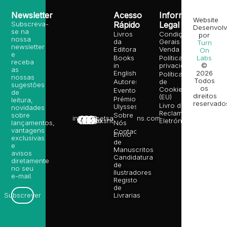
Newsletter
Acesso
Informação
Website
Subscreva-
Rápido
Legal
Desenvolv
se na
Livros
Condições
por
nossa
da
Gerais de
Turn
newsletter
Editora
Venda
On
e
Books
Política de
Labs
receba
in
privacidade
©
as
English
2026
Política
nossas
Todos
Autores
de
sugestões
os
Cookies
Eventos
de
direitos
(EU)
Prémio
leitura,
reservado
Livro de
Ulysses
novidades
Reclamações
sobre
Sobre
info@poetsandragons.com
Eletrónico
Infantil
Adulto
Bookshop
lançamentos,
Nós
vantagens
Contactos
Envio
exclusivas
de
e
Manuscritos
avisos
Candidatura
diretamente
de
no seu
Ilustradores
e-mail.
Registo
de
Livrarias
Subscrever