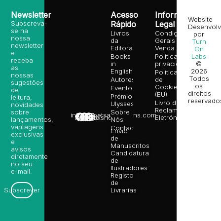
Newsletter
Acesso
Informação
Website
Subscreva-
Rápido
Legal
Desenvolv
se na
Livros
Condições
por
nossa
da
Gerais de
Turn
newsletter
Editora
Venda
On
e
Books
Política de
Labs
receba
in
privacidade
©
as
English
2026
Política
nossas
Todos
Autores
de
sugestões
os
Cookies
Eventos
de
direitos
(EU)
Prémio
leitura,
reservado
Livro de
Ulysses
novidades
Reclamações
sobre
Sobre
info@poetsandragons.com
Eletrónico
Infantil
Adulto
Bookshop
lançamentos,
Nós
vantagens
Contactos
Envio
exclusivas
de
e
Manuscritos
avisos
Candidatura
diretamente
de
no seu
Ilustradores
e-mail.
Registo
de
Livrarias
Subscrever