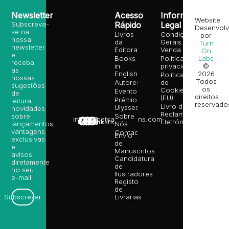
Newsletter
Acesso
Informação
Website
Subscreva-
Rápido
Legal
Desenvolv
se na
Livros
Condições
por
nossa
da
Gerais de
Turn
newsletter
Editora
Venda
On
e
Books
Política de
Labs
receba
in
privacidade
©
as
English
2026
Política
nossas
Todos
Autores
de
sugestões
os
Cookies
Eventos
de
direitos
(EU)
Prémio
leitura,
reservado
Livro de
Ulysses
novidades
Reclamações
sobre
Sobre
info@poetsandragons.com
Eletrónico
Infantil
Adulto
Bookshop
lançamentos,
Nós
vantagens
Contactos
Envio
exclusivas
de
e
Manuscritos
avisos
Candidatura
diretamente
de
no seu
Ilustradores
e-mail.
Registo
de
Livrarias
Subscrever