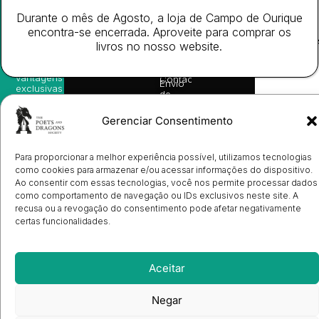
nossas
Todos
Autores
de
sugestões
Durante o mês de Agosto, a loja de Campo de Ourique
os
Cookies
Eventos
de
direitos
(EU)
encontra-se encerrada. Aproveite para comprar os
Prémio
leitura,
reservado
Livro de
Ulysses
livros no nosso website.
novidades
Reclamações
sobre
Sobre
info@poetsandragons.com
Eletrónico
Infantil
Adulto
Bookshop
lançamentos,
Nós
vantagens
Contactos
Envio
exclusivas
de
e
Manuscritos
avisos
Candidatura
Gerenciar Consentimento
diretamente
de
no seu
Ilustradores
e-mail.
Registo
Para proporcionar a melhor experiência possível, utilizamos tecnologias
de
Livrarias
Subscrever
como cookies para armazenar e/ou acessar informações do dispositivo.
Ao consentir com essas tecnologias, você nos permite processar dados
como comportamento de navegação ou IDs exclusivos neste site. A
recusa ou a revogação do consentimento pode afetar negativamente
certas funcionalidades.
Aceitar
Negar