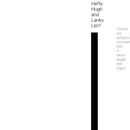
Hefty
Hugh
and
Lanky
Len?
Todos
os
preços
inclue
IVA
à
taxa
legal
em
vigor.