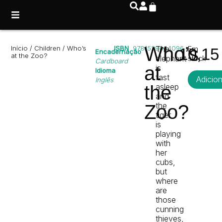
Who’s
Início
/
Children
/ Who’s
ISBN
9781529044096
The
Em
10,1
Encadernação
at the Zoo?
elephant
stock
Cardboard
at
is
Idioma
fast
Adicio
Inglês
the
asleep
and
the
Zoo?
tiger
is
playing
with
her
cubs,
but
where
are
those
cunning
thieves,