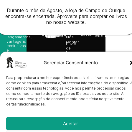
receba
in
privacidade
©
as
English
2026
Política
Durante o mês de Agosto, a loja de Campo de Ourique
nossas
Todos
Autores
de
sugestões
encontra-se encerrada. Aproveite para comprar os livros
os
Cookies
Eventos
de
direitos
no nosso website.
(EU)
Prémio
leitura,
reservado
Livro de
Ulysses
novidades
Reclamações
sobre
Sobre
info@poetsandragons.com
Eletrónico
Infantil
Adulto
Bookshop
lançamentos,
Nós
vantagens
Contactos
Envio
exclusivas
de
e
Manuscritos
avisos
Candidatura
diretamente
de
Gerenciar Consentimento
no seu
Ilustradores
e-mail.
Registo
de
Para proporcionar a melhor experiência possível, utilizamos tecnologias
Livrarias
Subscrever
como cookies para armazenar e/ou acessar informações do dispositivo. 
consentir com essas tecnologias, você nos permite processar dados
como comportamento de navegação ou IDs exclusivos neste site. A
recusa ou a revogação do consentimento pode afetar negativamente
certas funcionalidades.
Aceitar