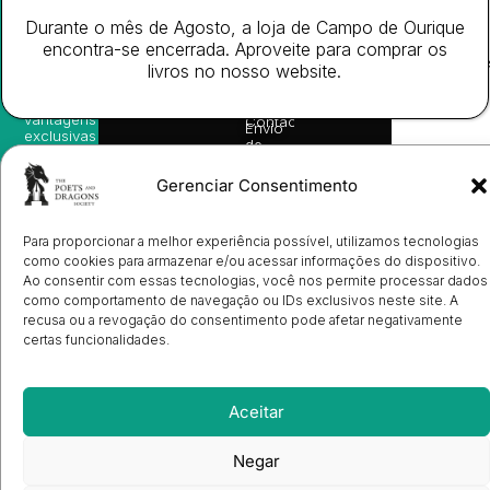
nossas
Todos
Autores
de
sugestões
Durante o mês de Agosto, a loja de Campo de Ourique
os
Cookies
Eventos
de
direitos
(EU)
encontra-se encerrada. Aproveite para comprar os
Prémio
leitura,
reservado
Livro de
Ulysses
livros no nosso website.
novidades
Reclamações
sobre
Sobre
info@poetsandragons.com
Eletrónico
Infantil
Adulto
Bookshop
lançamentos,
Nós
vantagens
Contactos
Envio
exclusivas
de
e
Manuscritos
avisos
Candidatura
Gerenciar Consentimento
diretamente
de
no seu
Ilustradores
e-mail.
Registo
Para proporcionar a melhor experiência possível, utilizamos tecnologias
de
Livrarias
Subscrever
como cookies para armazenar e/ou acessar informações do dispositivo.
Ao consentir com essas tecnologias, você nos permite processar dados
como comportamento de navegação ou IDs exclusivos neste site. A
recusa ou a revogação do consentimento pode afetar negativamente
certas funcionalidades.
Aceitar
Negar