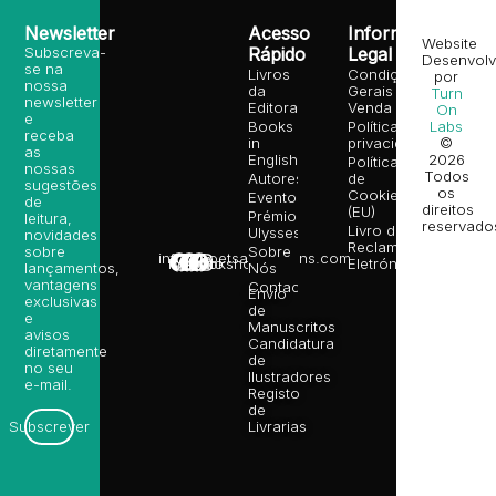
Newsletter
Acesso
Informação
Website
Subscreva-
Rápido
Legal
Desenvolv
se na
Livros
Condições
por
nossa
da
Gerais de
Turn
newsletter
Editora
Venda
On
e
Books
Política de
Labs
receba
in
privacidade
©
as
English
2026
Política
nossas
Todos
Autores
de
sugestões
os
Cookies
Eventos
de
direitos
(EU)
Prémio
leitura,
reservado
Livro de
Ulysses
novidades
Reclamações
sobre
Sobre
info@poetsandragons.com
Eletrónico
Infantil
Adulto
Bookshop
lançamentos,
Nós
vantagens
Contactos
Envio
exclusivas
de
e
Manuscritos
avisos
Candidatura
diretamente
de
no seu
Ilustradores
e-mail.
Registo
de
Livrarias
Subscrever