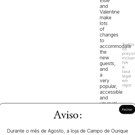
Elsie
and
Valentine
make
lots
of
changes
to
Todos
accommodate
os
the
preço
new
inclue
IVA
guests,
à
and
taxa
a
legal
very
em
vigor.
popular,
accessible
and
unusual
guest
Aviso:
house
results!
A
Durante o mês de Agosto, a loja de Campo de Ourique
beautiful