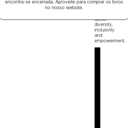
encontra-se encerrada. Aproveite para comprar os livros
debut
no nosso website.
picture
book
about
diversity,
inclusivity
and
empowerment.