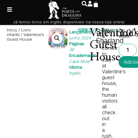
Já temos livros em inglês disponíveis na nossa loja online.
Início
/
Livro
ISBN
9789899107700
Valentine’
Sam
When
Em
11,0
Lançamento
infantil
/ Valentine’s
a
stock
junho 2024
Sharland
Guest House
tiger
Guest
Páginas
comes
36
to
House
Encadernação
stay
Capa Mole
Adicio
at
Idioma
Valentine’s
Inglês
guest
house,
the
human
visitors
all
check
out
in
a
rush.