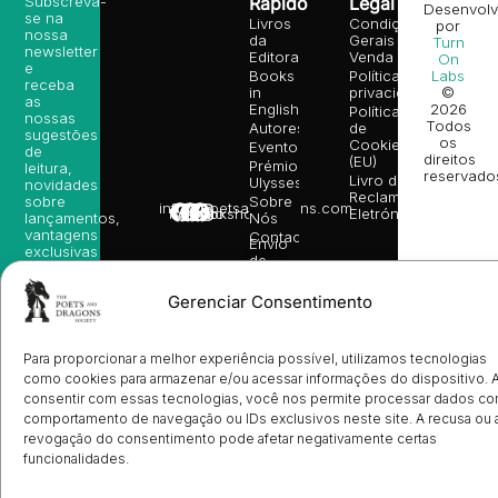
Subscreva-
Rápido
Legal
Desenvolv
se na
Livros
Condições
por
nossa
da
Gerais de
Turn
newsletter
Editora
Venda
On
e
Books
Política de
Labs
receba
in
privacidade
©
as
English
2026
Política
nossas
Todos
Autores
de
sugestões
os
Cookies
Eventos
de
direitos
(EU)
Prémio
leitura,
reservado
Livro de
Ulysses
novidades
Reclamações
sobre
Sobre
info@poetsandragons.com
Eletrónico
Infantil
Adulto
Bookshop
lançamentos,
Nós
vantagens
Contactos
Envio
exclusivas
de
e
Manuscritos
avisos
Candidatura
Gerenciar Consentimento
diretamente
de
no seu
Ilustradores
e-mail.
Registo
Para proporcionar a melhor experiência possível, utilizamos tecnologias
de
Livrarias
Subscrever
como cookies para armazenar e/ou acessar informações do dispositivo. 
consentir com essas tecnologias, você nos permite processar dados c
comportamento de navegação ou IDs exclusivos neste site. A recusa ou 
revogação do consentimento pode afetar negativamente certas
funcionalidades.