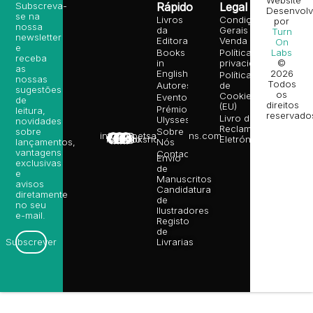
Website
Subscreva-
Rápido
Legal
Desenvolv
se na
Livros
Condições
por
nossa
da
Gerais de
Turn
newsletter
Editora
Venda
On
e
Books
Política de
Labs
receba
in
privacidade
©
as
English
2026
Política
nossas
Todos
Autores
de
sugestões
os
Cookies
Eventos
de
direitos
(EU)
Prémio
leitura,
reservado
Livro de
Ulysses
novidades
Reclamações
sobre
Sobre
info@poetsandragons.com
Eletrónico
Infantil
Adulto
Bookshop
lançamentos,
Nós
vantagens
Contactos
Envio
exclusivas
de
e
Manuscritos
avisos
Candidatura
diretamente
de
no seu
Ilustradores
e-mail.
Registo
de
Livrarias
Subscrever