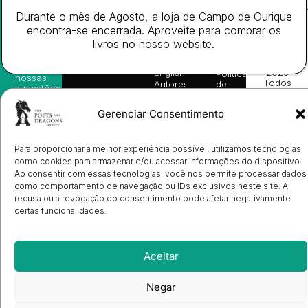
Website
Subscreva-
Rápido
Legal
Desenvolv
Durante o mês de Agosto, a loja de Campo de Ourique
se na
Livros
Condições
por
nossa
encontra-se encerrada. Aproveite para comprar os
da
Gerais de
Turn
newsletter
Editora
Venda
On
livros no nosso website.
e
Books
Política de
Labs
receba
in
privacidade
©
as
English
2026
Política
nossas
Todos
Autores
de
sugestões
os
Cookies
Eventos
de
direitos
(EU)
Prémio
leitura,
Gerenciar Consentimento
reservado
Livro de
Ulysses
novidades
Reclamações
sobre
Sobre
info@poetsandragons.com
Eletrónico
Infantil
Adulto
Bookshop
lançamentos,
Nós
Para proporcionar a melhor experiência possível, utilizamos tecnologias
vantagens
Contactos
Envio
exclusivas
como cookies para armazenar e/ou acessar informações do dispositivo.
de
e
Ao consentir com essas tecnologias, você nos permite processar dados
Manuscritos
avisos
como comportamento de navegação ou IDs exclusivos neste site. A
Candidatura
diretamente
de
recusa ou a revogação do consentimento pode afetar negativamente
no seu
Ilustradores
certas funcionalidades.
e-mail.
Registo
de
Livrarias
Subscrever
Aceitar
Negar