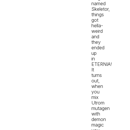
named
Skeletor,
things
got
hella-
weird
and
they
ended
up
in
ETERNIA!
It
turns
out,
when
you
mix
Utrom
mutagen
with
demon
magic