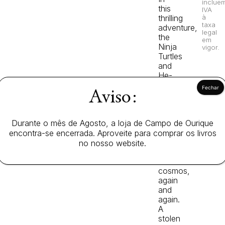
inclue
this
IVA
thrilling
à
taxa
adventure,
legal
the
em
Ninja
vigor.
Turtles
and
He-
Man
Aviso:
will
find
themselves
pulled
Durante o mês de Agosto, a loja de Campo de Ourique
together
encontra-se encerrada. Aproveite para comprar os livros
across
no nosso website.
timelines
and
cosmos,
again
and
again.
A
stolen