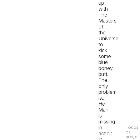
up
with
The
Masters
of
the
Universe
to
kick
some
blue
boney
butt.
The
only
problem
is…
He-
Man
is
missing
in
Todos
os
action.
preços
In