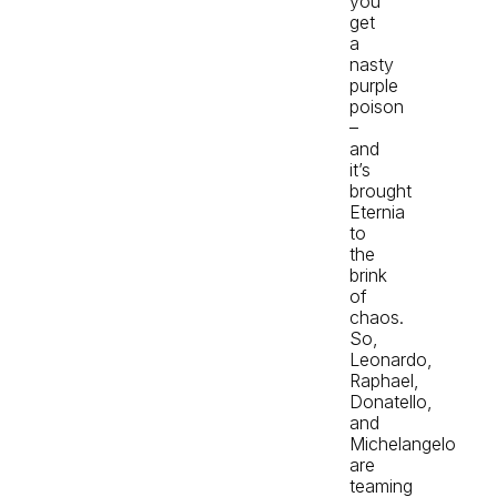
you
get
a
nasty
purple
poison
–
and
it’s
brought
Eternia
to
the
brink
of
chaos.
So,
Leonardo,
Raphael,
Donatello,
and
Michelangelo
are
teaming