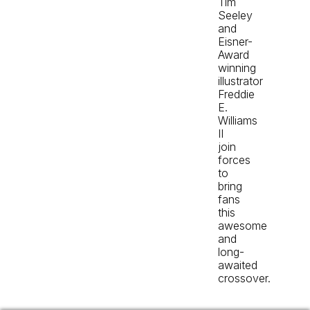
Tim
Seeley
and
Eisner-
Award
winning
illustrator
Freddie
E.
Williams
II
join
forces
to
bring
fans
this
awesome
and
long-
awaited
crossover.