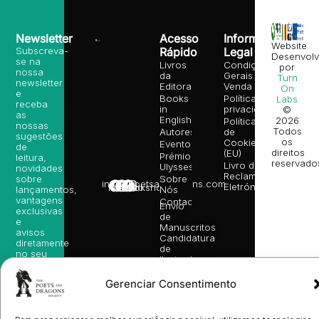
Newsletter
Acesso
Informação
Website
Subscreva-
Rápido
Legal
Desenvolv
se na
Livros
Condições
por
nossa
da
Gerais de
Turn
newsletter
Editora
Venda
On
e
Books
Política de
Labs
receba
in
privacidade
©
as
English
2026
Política
nossas
Todos
Autores
de
sugestões
os
Cookies
Eventos
de
direitos
(EU)
Prémio
leitura,
reservado
Livro de
Ulysses
novidades
Reclamações
sobre
Sobre
info@poetsandragons.com
Eletrónico
Infantil
Adulto
Bookshop
lançamentos,
Nós
vantagens
Contactos
Envio
exclusivas
de
e
Manuscritos
avisos
Candidatura
diretamente
de
no seu
Ilustradores
e-mail.
Registo
de
Gerenciar Consentimento
Livrarias
Subscrever