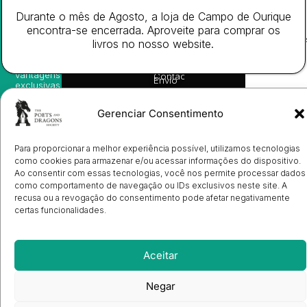
nossas
Todos
Autores
de
sugestões
Durante o mês de Agosto, a loja de Campo de Ourique
os
Cookies
Eventos
de
direitos
encontra-se encerrada. Aproveite para comprar os
(EU)
Prémio
leitura,
reservado
Livro de
Ulysses
livros no nosso website.
novidades
Reclamações
sobre
Sobre
info@poetsandragons.com
Eletrónico
Infantil
Adulto
Bookshop
lançamentos,
Nós
vantagens
Contactos
Envio
exclusivas
de
e
Manuscritos
avisos
Candidatura
Gerenciar Consentimento
diretamente
de
no seu
Ilustradores
e-mail.
Registo
Para proporcionar a melhor experiência possível, utilizamos tecnologias
de
como cookies para armazenar e/ou acessar informações do dispositivo.
Livrarias
Subscrever
Ao consentir com essas tecnologias, você nos permite processar dados
como comportamento de navegação ou IDs exclusivos neste site. A
recusa ou a revogação do consentimento pode afetar negativamente
certas funcionalidades.
Aceitar
Negar