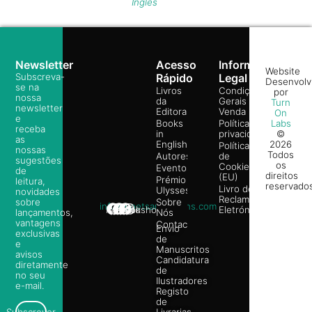
Inglês
Newsletter
Acesso
Informação
Website
Subscreva-
Rápido
Legal
Desenvolv
se na
Livros
Condições
por
nossa
da
Gerais de
Turn
newsletter
Editora
Venda
On
e
Books
Política de
Labs
receba
in
privacidade
©
as
English
2026
Política
nossas
Todos
Autores
de
sugestões
os
Cookies
Eventos
de
direitos
(EU)
Prémio
leitura,
reservado
Livro de
Ulysses
novidades
Reclamações
sobre
Sobre
info@poetsandragons.com
Eletrónico
Infantil
Adulto
Bookshop
lançamentos,
Nós
vantagens
Contactos
Envio
exclusivas
de
e
Manuscritos
avisos
Candidatura
diretamente
de
no seu
Ilustradores
e-mail.
Registo
de
Livrarias